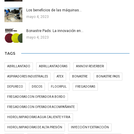
Los beneficios de las máquinas…
mayo 4, 2023
Bonastre Pads: La innovación en…
mayo 4, 2023
TAGS
ABRILLANTADO
ABRILLANTADORAS
ANNOVI REVERBERI
ASPIRADORES INDUSTRIALES
ATEX
BONASTRE
BONASTRE PADS
DEPURECO
DISCOS
FLOORPUL
FREGADORAS
FREGADORAS CON OPERADOR A BORDO
FREGADORAS CON OPERADOR ACOMPAÑANTE
HIDROLIMPIADORAS AGUA CALIENTE Y FRIA
HIDROLIMPIADORAS DE ALTA PRESIÓN
INYECCIÓN Y EXTRACCIÓN