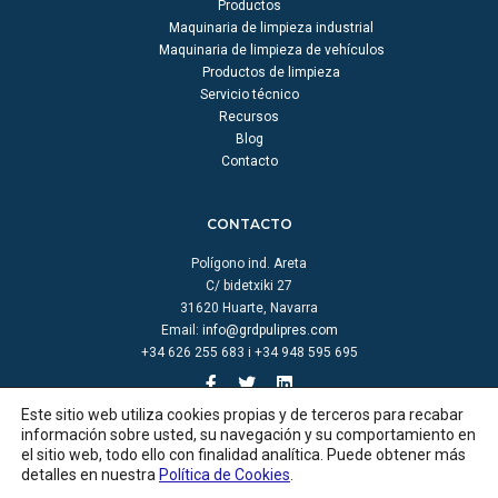
Productos
Maquinaria de limpieza industrial
Maquinaria de limpieza de vehículos
Productos de limpieza
Servicio técnico
Recursos
Blog
Contacto
CONTACTO
Polígono ind. Areta
C/ bidetxiki 27
31620 Huarte, Navarra
Email:
info@grdpulipres.com
+34 626 255 683 i +34 948 595 695
Este sitio web utiliza cookies propias y de terceros para recabar
información sobre usted, su navegación y su comportamiento en
el sitio web, todo ello con finalidad analítica. Puede obtener más
detalles en nuestra
Política de Cookies
.
© GRD pulipres |
Aviso legal
|
Política de cookies
|
Política de privacidad
|