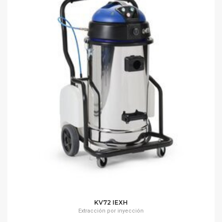
KV72 IEXH
Extracción por inyección