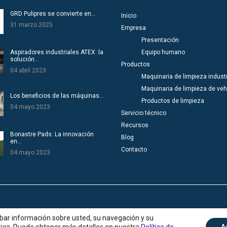
GRD Pulipres se convierte en…
Inicio
31 marzo 2025
Empresa
Presentación
Aspiradores industriales ATEX: la
Equipo humano
solución…
Productos
04 abril 2023
Maquinaria de limpieza industr
Maquinaria de limpieza de veh
Los beneficios de las máquinas…
Productos de limpieza
04 mayo 2023
Servicio técnico
Recursos
Bonastre Pads: La innovación
Blog
en…
Contacto
04 mayo 2023
rivacidad
|
Créditos
cabar información sobre usted, su navegación y su