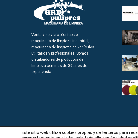
Venta y servicio técnico de
maquinaria de limpieza industrial,
maquinaria de limpieza de vehículos
utilitarios y profesionales. Somos
distribuidores de productos de
limpieza con más de 30 años de
experiencia.
© GRD pulipres |
Aviso legal
|
Política de cookies
|
Política de p
Este sitio web utiliza cookies propias y de terceros para re