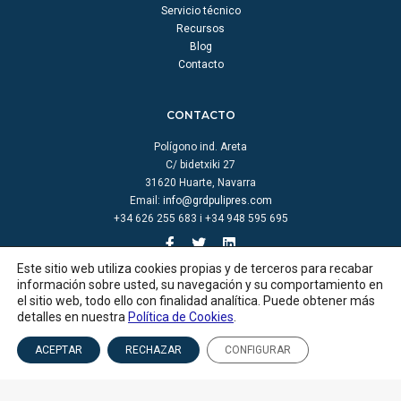
Servicio técnico
Recursos
Blog
Contacto
CONTACTO
Polígono ind. Areta
C/ bidetxiki 27
31620 Huarte, Navarra
Email:
info@grdpulipres.com
+34 626 255 683 i +34 948 595 695
Este sitio web utiliza cookies propias y de terceros para recabar
información sobre usted, su navegación y su comportamiento en
el sitio web, todo ello con finalidad analítica. Puede obtener más
detalles en nuestra
Política de Cookies
.
© GRD pulipres |
Aviso legal
|
Política de cookies
|
Política de privacidad
|
Créditos
ACEPTAR
RECHAZAR
CONFIGURAR