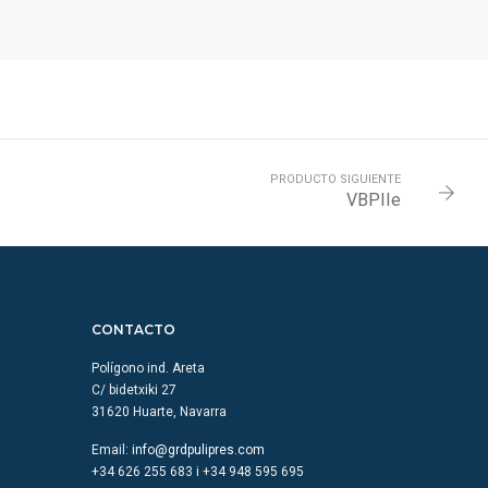
PRODUCTO SIGUIENTE
VBPIIe
CONTACTO
Polígono ind. Areta
C/ bidetxiki 27
31620 Huarte, Navarra
Email:
info@grdpulipres.com
+34 626 255 683 i +34 948 595 695