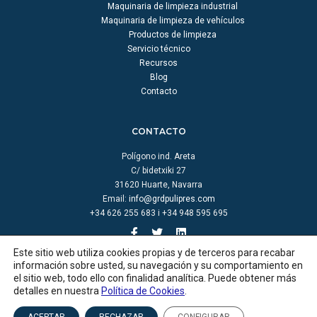
Maquinaria de limpieza industrial
Maquinaria de limpieza de vehículos
Productos de limpieza
Servicio técnico
Recursos
Blog
Contacto
CONTACTO
Polígono ind. Areta
C/ bidetxiki 27
31620 Huarte, Navarra
Email:
info@grdpulipres.com
+34 626 255 683 i +34 948 595 695
Este sitio web utiliza cookies propias y de terceros para recabar
información sobre usted, su navegación y su comportamiento en
el sitio web, todo ello con finalidad analítica. Puede obtener más
detalles en nuestra
Política de Cookies
.
© GRD pulipres |
Aviso legal
|
Política de cookies
|
Política de privacidad
|
Créditos