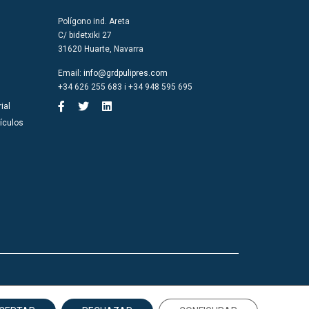
Polígono ind. Areta
C/ bidetxiki 27
31620 Huarte, Navarra
Email:
info@grdpulipres.com
+34 626 255 683 i +34 948 595 695
ial
ículos