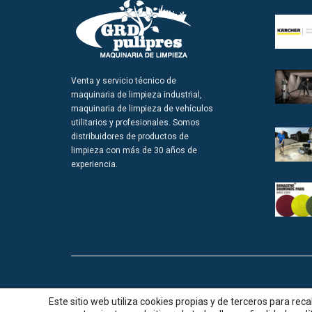
Venta y servicio técnico de
maquinaria de limpieza industrial,
maquinaria de limpieza de vehículos
utilitarios y profesionales. Somos
distribuidores de productos de
limpieza con más de 30 años de
experiencia.
© GRD pulipres |
Aviso legal
|
Política de cookies
|
Política de p
Este sitio web utiliza cookies propias y de terceros para re