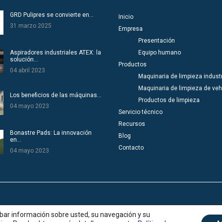
GRD Pulipres se convierte en…
Inicio
31 marzo 2025
Empresa
Presentación
Aspiradores industriales ATEX: la
Equipo humano
solución…
Productos
04 abril 2023
Maquinaria de limpieza industr
Maquinaria de limpieza de veh
Los beneficios de las máquinas…
Productos de limpieza
04 mayo 2023
Servicio técnico
Recursos
Bonastre Pads: La innovación
Blog
en…
Contacto
04 mayo 2023
rivacidad
|
Créditos
cabar información sobre usted, su navegación y su