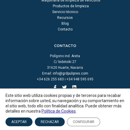
Maquinaria de limpieza de vehículos
Productos de limpieza
Servicio técnico
Recursos
Blog
Contacto
CONTACTO
Polígono ind. Areta
C/ bidetxiki 27
31620 Huarte, Navarra
Email:
info@grdpulipres.com
+34 626 255 683 i +34 948 595 695
Este sitio web utiliza cookies propias y de terceros para recabar
información sobre usted, su navegación y su comportamiento en
el sitio web, todo ello con finalidad analítica. Puede obtener más
detalles en nuestra
Política de Cookies
.
© GRD pulipres |
Aviso legal
|
Política de cookies
|
Política de privacidad
|
Créditos
ACEPTAR
RECHAZAR
CONFIGURAR