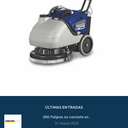
FLOORPUL ONYX 43B LI
FREGADORA CON OPERADOR ACOMPAÑANTE
ÚLTIMAS ENTRADAS
GRD Pulipres se convierte en…
31 marzo 2025