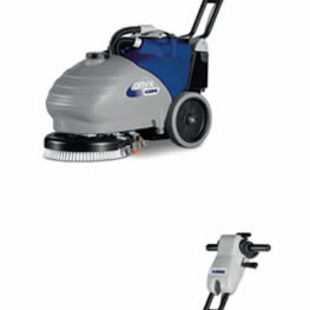
FLOORPUL ONYX 35B
FREGADORA CON OPERADOR ACOMPAÑANTE