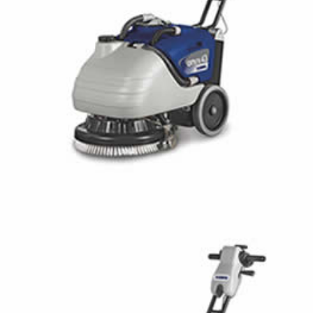
FLOORPUL ONYX 43B
FREGADORA CON OPERADOR ACOMPAÑANTE