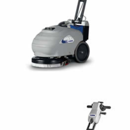
FLOORPUL ONYX 35E
FREGADORA CON OPERADOR ACOMPAÑANTE