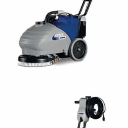
FLOORPUL ONYX 35B LI
FREGADORA CON OPERADOR ACOMPAÑANTE