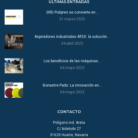
ÚLTIMAS ENTRADAS
GRD Pulipres se convierte en…
31 marzo 2025
Aspiradores industriales ATEX: la solución…
04 abril 2023
Los beneficios de las máquinas…
04 mayo 2023
Bonastre Pads: La innovación en…
04 mayo 2023
CONTACTO
Polígono ind. Areta
C/ bidetxiki 27
31620 Huarte, Navarra